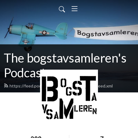
The bogstavsamleren's
Podcast
https://feed.podbean.com/bogstavsamleren/feed.xml